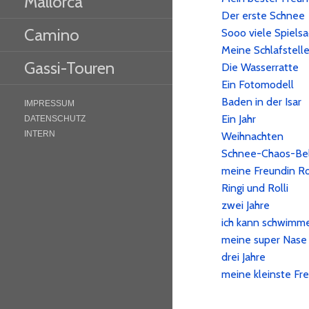
Mallorca
Der erste Schnee
Camino
Sooo viele Spiels
Meine Schlafstell
Gassi-Touren
Die Wasserratte
Ein Fotomodell
Baden in der Isar
IMPRESSUM
Ein Jahr
DATENSCHUTZ
INTERN
Weihnachten
Schnee-Chaos-Be
meine Freundin Ro
Ringi und Rolli
zwei Jahre
ich kann schwimm
meine super Nase
drei Jahre
meine kleinste Fr