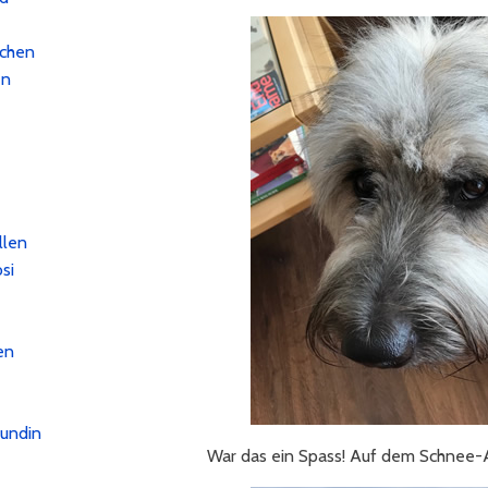
achen
en
llen
si
en
eundin
War das ein Spass! Auf dem Schnee-A