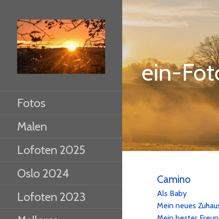
Zum
Inhalt
springen
ein-Fo
Fotos
Malen
Lofoten 2025
Oslo 2024
Camino
Als Baby
Lofoten 2023
Mein neues Zuhau
Mein bester Freu