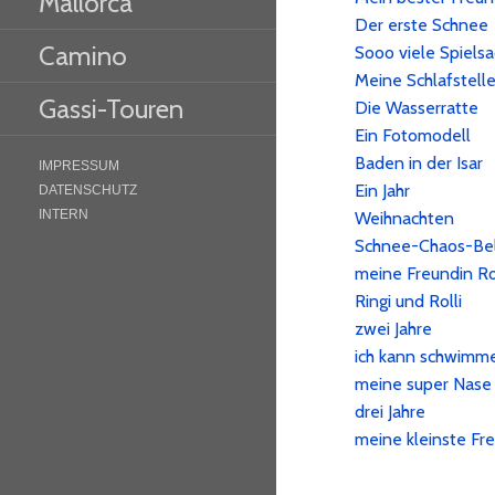
Mallorca
Der erste Schnee
Camino
Sooo viele Spiels
Meine Schlafstell
Gassi-Touren
Die Wasserratte
Ein Fotomodell
Baden in der Isar
IMPRESSUM
Ein Jahr
DATENSCHUTZ
INTERN
Weihnachten
Schnee-Chaos-Be
meine Freundin Ro
Ringi und Rolli
zwei Jahre
ich kann schwimm
meine super Nase
drei Jahre
meine kleinste Fr