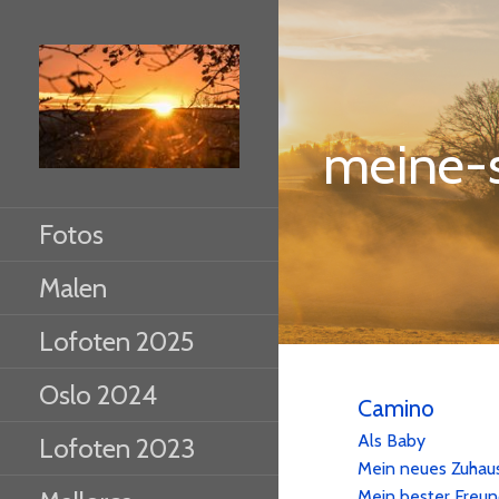
Zum
Inhalt
springen
meine-
Fotos
Malen
Lofoten 2025
Oslo 2024
Camino
Als Baby
Lofoten 2023
Mein neues Zuhau
Mein bester Freu