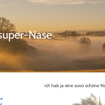
super-Nase
ich hab ja eine sooo schöne N
se
nd