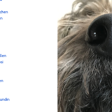
achen
en
llen
si
en
eundin